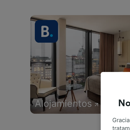
Alojamientos
No
Gracia
tratam