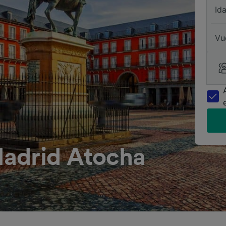
Id
Vu
adrid Atocha