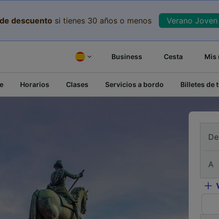
de descuento
si tienes 30 años o menos
Verano Joven 
Business
Cesta
Mis 
e
Horarios
Clases
Servicios a bordo
Billetes de 
De
A