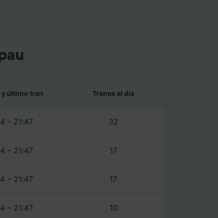
ente las
opau
tenido
 de
 y último tren
Trenes al día
4 – 21:47
32
4 – 21:47
17
4 – 21:47
17
4 – 21:47
10