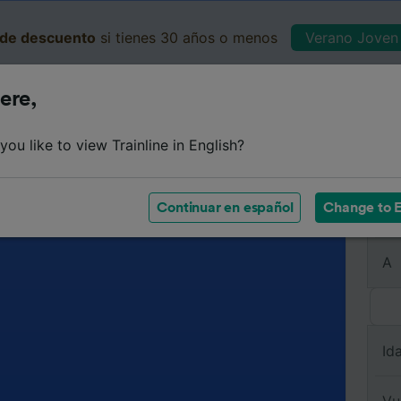
de descuento
si tienes 30 años o menos
Verano Joven 
ere,
Business
Cesta
Mis 
ou like to view Trainline in English?
Continuar en español
Change to E
De
A
Id