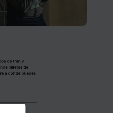
ios de tren y
nde billetes de
re a dónde puedes