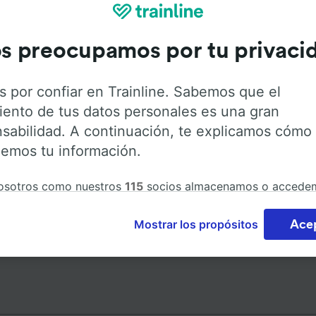
s preocupamos por tu privaci
Dirección
s por confiar en Trainline. Sabemos que el
Deutschland
iento de tus datos personales es una gran
sabilidad. A continuación, te explicamos cómo
emos tu información.
osotros como nuestros
115
socios almacenamos o accede
ción del dispositivo, como identificadores únicos en las co
atar datos personales. Puedes aceptar o administrar tus
Mostrar los propósitos
Ace
cias haciendo clic abajo, incluido el derecho de oposición
de tu interés legítimo o, en cualquier momento, a través de
e la política de privacidad. Tus preferencias se notificarán
s socios y no afectarán a los datos de navegación. Tus dat
án con fines de rastreo si no nos has dado consentimiento p