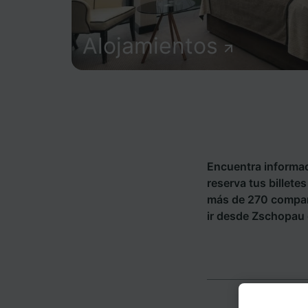
Alojamientos
Encuentra informac
reserva tus billete
más de 270 compañ
ir desde Zschopau 