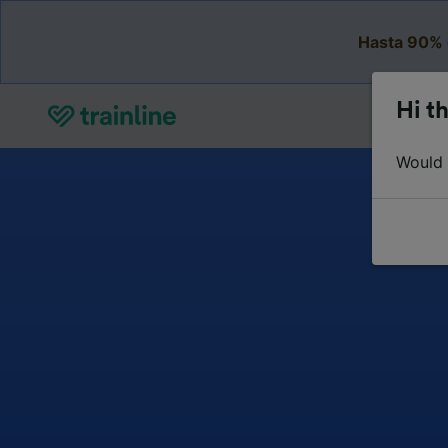
Hasta 90% 
Hi th
Would y