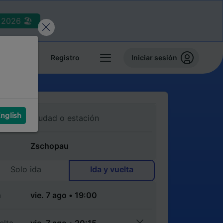
2026 🏖️
reservas
Registro
Iniciar sesión
nglish
Solo ida
Ida y vuelta
a