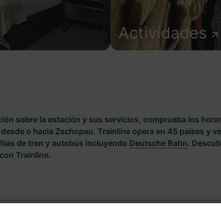
Actividades
ión sobre la estación y sus servicios, comprueba los horar
s desde o hacia Zschopau. Trainline opera en 45 países y ve
ías de tren y autobús incluyendo
Deutsche Bahn
. Descub
con Trainline.