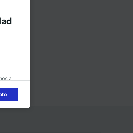
dad
mos a
okies
pto
 en
 la
 a
os no se
ara ello.