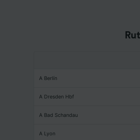
Tanto n
proporc
Utilizar
caracter
Rut
informac
persona
audienci
Lista d
A Berlín
A Dresden Hbf
A Bad Schandau
A Lyon