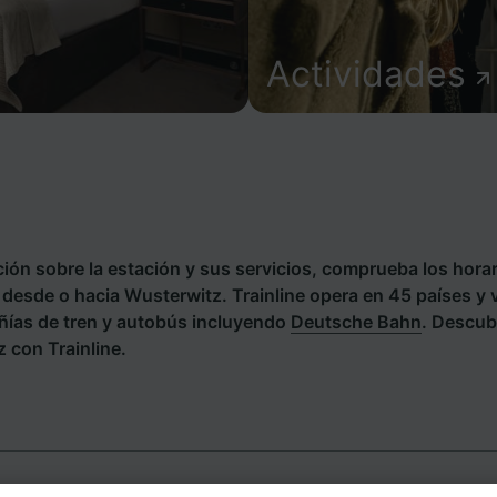
Actividades
ión sobre la estación y sus servicios, comprueba los horar
s desde o hacia Wusterwitz. Trainline opera en 45 países y 
ías de tren y autobús incluyendo
Deutsche Bahn
. Descub
 con Trainline.