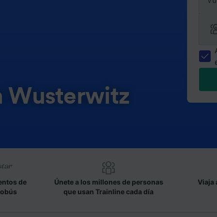
Vu
n Wusterwitz
entos de
Únete a los millones de personas
Viaja 
tobús
que usan Trainline cada día