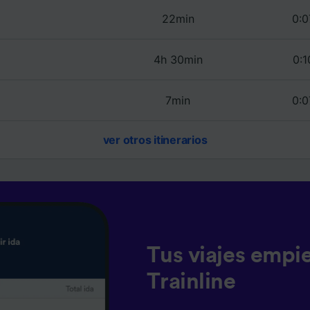
22min
0:0
4h 30min
0:1
7min
0:0
ver otros itinerarios
Tus viajes empi
Trainline