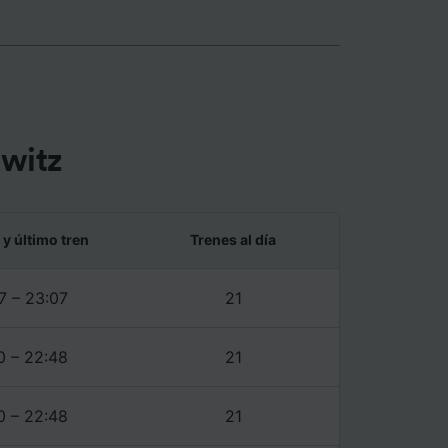
ara ello.
ente las
tenido
 de
witz
 y último tren
Trenes al día
7 – 23:07
21
0 – 22:48
21
0 – 22:48
21