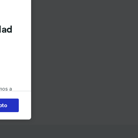
dad
mos a
okies
pto
 en
 la
 a
os no se