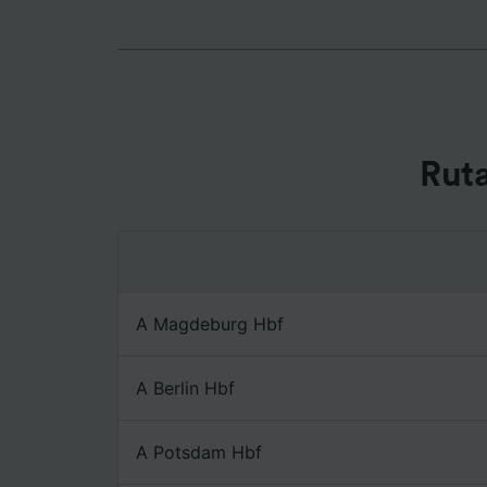
utilizar
Tanto n
proporc
Utilizar
caracter
informac
persona
Rut
audienci
Lista d
A Magdeburg Hbf
A Berlin Hbf
A Potsdam Hbf