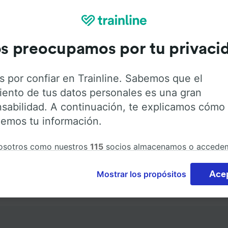
Dirección
s preocupamos por tu privaci
Bahnhofstr. 1
s por confiar en Trainline. Sabemos que el
14789 Wusterwitz
iento de tus datos personales es una gran
Deutschland
sabilidad. A continuación, te explicamos cómo
emos tu información.
osotros como nuestros
115
socios almacenamos o accede
ción del dispositivo, como identificadores únicos en las co
atar datos personales. Puedes aceptar o administrar tus
Mostrar los propósitos
Ace
cias haciendo clic abajo, incluido el derecho de oposición
de tu interés legítimo o, en cualquier momento, a través de
e la política de privacidad. Tus preferencias se notificarán
s socios y no afectarán a los datos de navegación. Tus dat