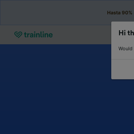
Hasta 90% 
Hi th
Would y