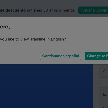
de descuento
si tienes 30 años o menos
Verano Joven 
ere,
Business
Cesta
Mis 
ou like to view Trainline in English?
Continuar en español
Change to E
De
A
Id