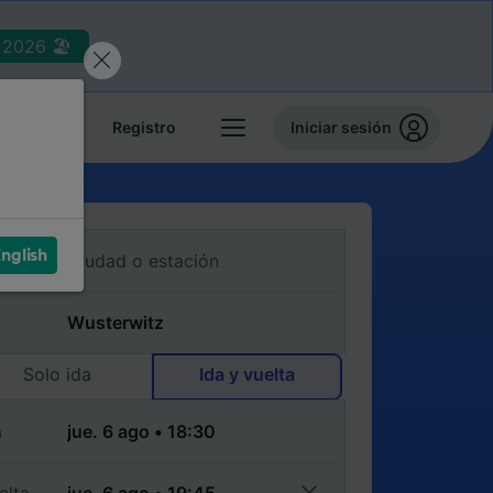
2026 🏖️
reservas
Registro
Iniciar sesión
nglish
Solo ida
Ida y vuelta
a