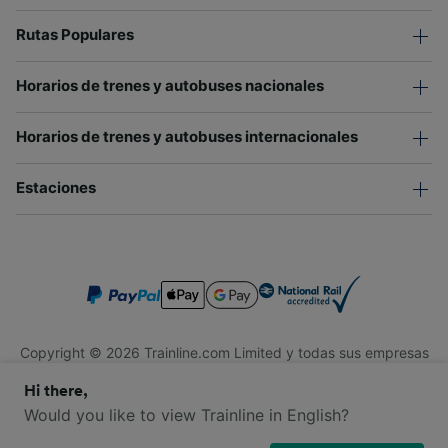
Rutas Populares
Horarios de trenes y autobuses nacionales
Horarios de trenes y autobuses internacionales
Estaciones
Copyright © 2026 Trainline.com Limited y todas sus empresas
afiliadas. Todos los derechos reservados.
Hi there,
Trainline.com Limited está registrada en Inglaterra y Gales.
Compañía No. 3846791. Dirección: 1 Stonecutter St, Londres
Would you like to view Trainline in English?
EC4A 4AH, Reino Unido. Número de IVA: 791 7261 06.