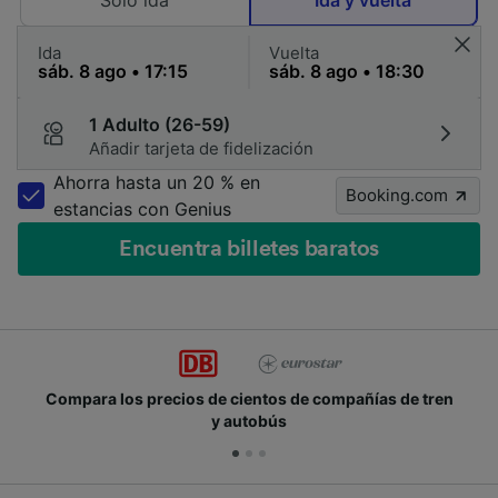
Solo ida
Ida y vuelta
Ida
Vuelta
1 Adulto (26-59)
Añadir tarjeta de fidelización
Ahorra hasta un 20 % en
Booking.com
estancias con Genius
Encuentra billetes baratos
 de compañías de tren
Únete a los millones de person
s
cada día