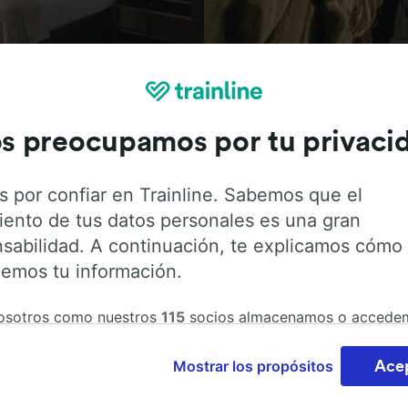
Actividades
s preocupamos por tu privaci
s por confiar en Trainline. Sabemos que el
iento de tus datos personales es una gran
ión sobre la estación y sus servicios, comprueba los horar
s desde o hacia Villanova. Trainline opera en 45 países y ve
sabilidad. A continuación, te explicamos cómo
de tren y autobús incluyendo
Trenitalia
y
Italo
entre otras.
emos tu información.
lanova con Trainline.
osotros como nuestros
115
socios almacenamos o accede
ción del dispositivo, como identificadores únicos en las co
atar datos personales. Puedes aceptar o administrar tus
Mostrar los propósitos
Ace
cias haciendo clic abajo, incluido el derecho de oposición
de tu interés legítimo o, en cualquier momento, a través de