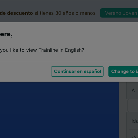
de descuento
si tienes 30 años o menos
Verano Joven 
ere,
Business
Cesta
Mis 
ou like to view Trainline in English?
Continuar en español
Change to E
De
A
Id