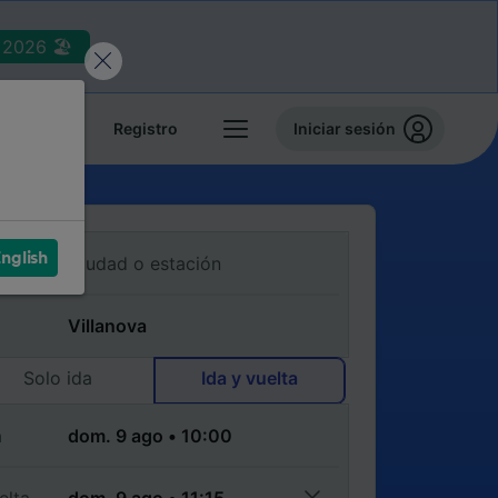
2026 🏖️
reservas
Registro
Iniciar sesión
nglish
Solo ida
Ida y vuelta
a