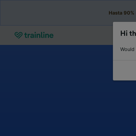
Hasta 90% 
Hi th
Would y