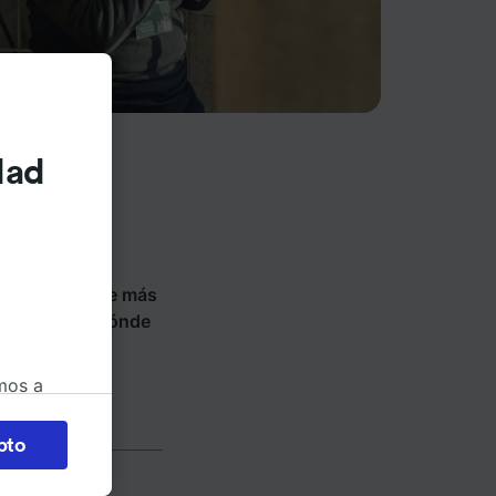
dad
ios de tren y
nde billetes de más
 Descubre a dónde
mos a
okies
pto
 en
 la