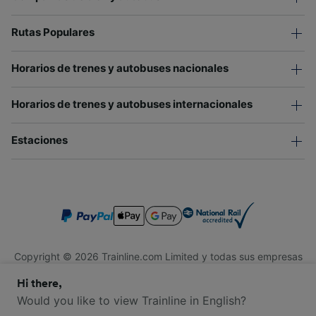
Rutas Populares
Horarios de trenes y autobuses nacionales
Horarios de trenes y autobuses internacionales
Estaciones
Copyright © 2026 Trainline.com Limited y todas sus empresas
afiliadas. Todos los derechos reservados.
Hi there,
Trainline.com Limited está registrada en Inglaterra y Gales.
Compañía No. 3846791. Dirección: 1 Stonecutter St, Londres
Would you like to view Trainline in English?
EC4A 4AH, Reino Unido. Número de IVA: 791 7261 06.