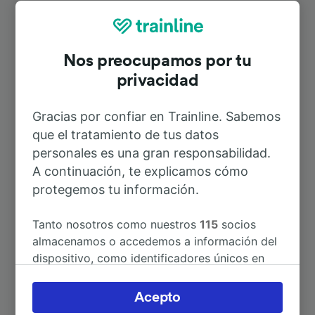
Nos preocupamos por tu
privacidad
Rutas más populares desde Varde St.
Gracias por confiar en Trainline. Sabemos
que el tratamiento de tus datos
Duración
personales es una gran responsabilidad.
A continuación, te explicamos cómo
A Berlín
6h 43min
protegemos tu información.
A Copenhague
3h 27min
Tanto nosotros como nuestros
115
socios
almacenamos o accedemos a información del
dispositivo, como identificadores únicos en
A Hamburg Hbf
4h 38min
las cookies para tratar datos personales.
Puedes aceptar o administrar tus preferencias
Acepto
A Hannover Hbf
6h 9min
haciendo clic abajo, incluido el derecho de