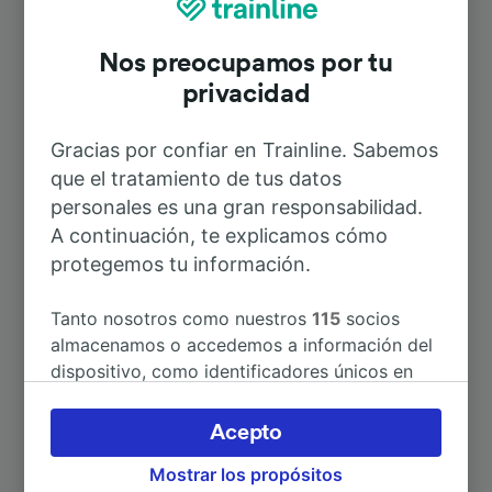
Nos preocupamos por tu
Duración
privacidad
A Aeropuerto Frankfurt
1h 16min
Gracias por confiar en Trainline. Sabemos
que el tratamiento de tus datos
A Düsseldorf Hbf
2h 41min
personales es una gran responsabilidad.
A continuación, te explicamos cómo
protegemos tu información.
A París
5h 8min
Tanto nosotros como nuestros
115
socios
A Cham
5h 48min
almacenamos o accedemos a información del
dispositivo, como identificadores únicos en
A Essen
3h 7min
las cookies para tratar datos personales.
Puedes aceptar o administrar tus preferencias
Acepto
haciendo clic abajo, incluido el derecho de
A Gersfeld (Rhön)
3h 7min
Mostrar los propósitos
oposición en función de tu interés legítimo o,