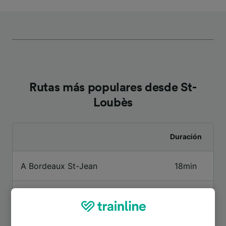
Rutas más populares desde St-
Loubès
Duración
A Bordeaux St-Jean
18min
A Burdeos
18min
A Coutras
27min