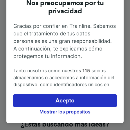
Nos preocupamos por tu
privacidad
A Libourne
14min
Gracias por confiar en Trainline. Sabemos
que el tratamiento de tus datos
A Périgueux
1h 17min
personales es una gran responsabilidad.
A continuación, te explicamos cómo
A St-Seurin-sur-l’Isle
39min
protegemos tu información.
ver otros itinerarios
Tanto nosotros como nuestros
115
socios
almacenamos o accedemos a información del
dispositivo, como identificadores únicos en
las cookies para tratar datos personales.
Puedes aceptar o administrar tus preferencias
Acepto
haciendo clic abajo, incluido el derecho de
Mostrar los propósitos
oposición en función de tu interés legítimo o,
en cualquier momento, a través de la página
¿Estás buscando más ideas?
de la política de privacidad. Tus preferencias