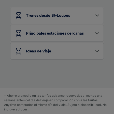
se notificarán a nuestros socios y no
afectarán a los datos de navegación. Tus
datos no se utilizarán con fines de rastreo si
Trenes desde St-Loubès
no nos has dado consentimiento para ello.
Tanto nosotros como nuestros asociados
Principales estaciones cercanas
tratamos los datos para proporcionar:
Utilizar datos de localización geográfica
precisa. Analizar activamente las
Ideas de viaje
características del dispositivo para su
identificación. Almacenar la información en un
dispositivo y/o acceder a ella. Publicidad y
contenido personalizados, medición de
publicidad y contenido, investigación de
audiencia y desarrollo de servicios.
Lista de asociados (proveedores)
† Ahorro promedio en las tarifas advance reservadas al menos una
semana antes del día del viaje en comparación con a las tarifas
Anytime compradas el mismo día del viaje. Sujeto a disponibilidad. No
incluye autobús.