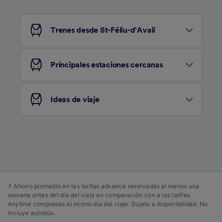
se notificarán a nuestros socios y no
afectarán a los datos de navegación. Tus
datos no se utilizarán con fines de rastreo si
Trenes desde St-Féliu-d’Avail
no nos has dado consentimiento para ello.
Tanto nosotros como nuestros asociados
Principales estaciones cercanas
tratamos los datos para proporcionar:
Utilizar datos de localización geográfica
precisa. Analizar activamente las
Ideas de viaje
características del dispositivo para su
identificación. Almacenar la información en un
dispositivo y/o acceder a ella. Publicidad y
contenido personalizados, medición de
publicidad y contenido, investigación de
audiencia y desarrollo de servicios.
Lista de asociados (proveedores)
† Ahorro promedio en las tarifas advance reservadas al menos una
semana antes del día del viaje en comparación con a las tarifas
Anytime compradas el mismo día del viaje. Sujeto a disponibilidad. No
incluye autobús.