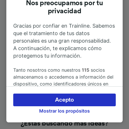
Nos preocupamos por tu
privacidad
A Prades—Molitg-les-Bains
26min
Gracias por confiar en Trainline. Sabemos
que el tratamiento de tus datos
A Villefranche-Vernet-les-Bains
34min
personales es una gran responsabilidad.
A continuación, te explicamos cómo
A Le Soler
4min
protegemos tu información.
ver otros itinerarios
Tanto nosotros como nuestros
115
socios
almacenamos o accedemos a información del
dispositivo, como identificadores únicos en
las cookies para tratar datos personales.
Puedes aceptar o administrar tus preferencias
Acepto
haciendo clic abajo, incluido el derecho de
Mostrar los propósitos
oposición en función de tu interés legítimo o,
en cualquier momento, a través de la página
¿Estás buscando más ideas?
de la política de privacidad. Tus preferencias