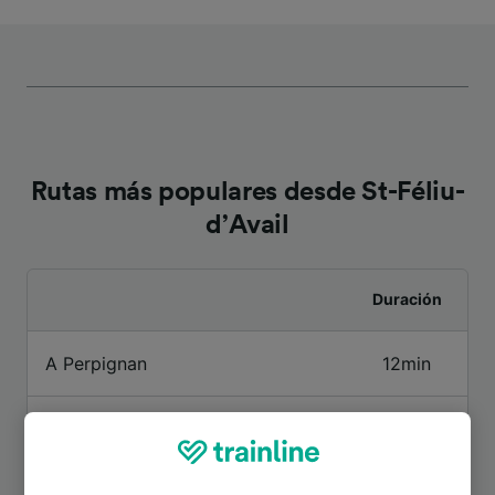
Rutas más populares desde St-Féliu-
d’Avail
Duración
A Perpignan
12min
A Barcelona
1h 49min
A París
5h 20min