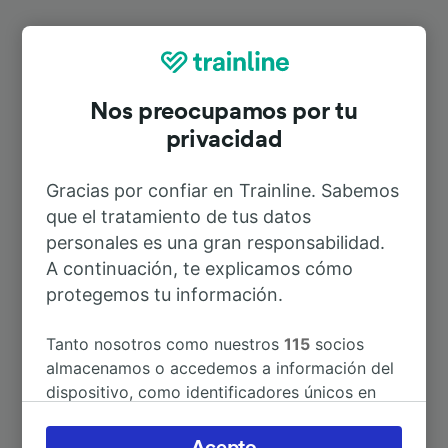
Rutas más populares desde
Sonneberg (Thür) Ost
Nos preocupamos por tu
privacidad
Duración
Gracias por confiar en Trainline. Sabemos
que el tratamiento de tus datos
A Sonneberg (Thür) Hbf
3min
personales es una gran responsabilidad.
A continuación, te explicamos cómo
A Coburg
30min
protegemos tu información.
Tanto nosotros como nuestros
115
socios
A Dortmund Hbf
5h 30min
almacenamos o accedemos a información del
dispositivo, como identificadores únicos en
A Erfurt Hbf
1h 9min
las cookies para tratar datos personales.
Puedes aceptar o administrar tus preferencias
Acepto