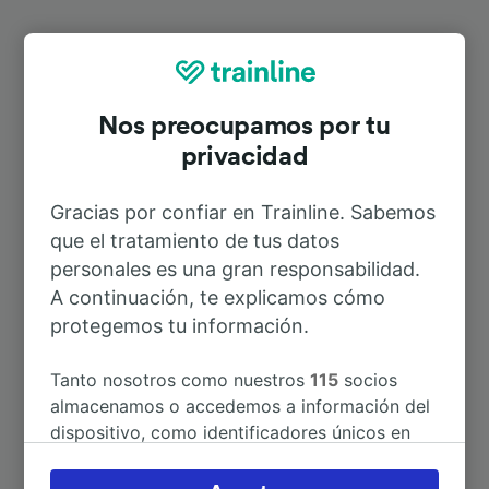
Rutas más populares desde
Sicignano degli Alburni
Nos preocupamos por tu
privacidad
Duración
Gracias por confiar en Trainline. Sabemos
que el tratamiento de tus datos
A Nápoles
1h 19min
personales es una gran responsabilidad.
A continuación, te explicamos cómo
protegemos tu información.
A Napoli Centrale
1h 19min
Tanto nosotros como nuestros
115
socios
A Roma Termini
2h 58min
almacenamos o accedemos a información del
dispositivo, como identificadores únicos en
A Salerno
40min
las cookies para tratar datos personales.
Puedes aceptar o administrar tus preferencias