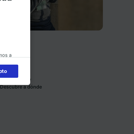
mos a
okies
pto
ios de tren y
 en
en 45 países y
 la
 Descubre a dónde
 a
os no se
ara ello.
ente las