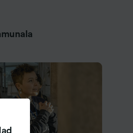
mmunala
dad