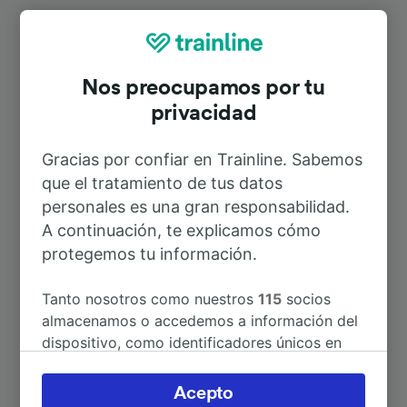
Rutas más populares desde
Populonia
Nos preocupamos por tu
privacidad
Duración
Gracias por confiar en Trainline. Sabemos
que el tratamiento de tus datos
A Piombino
9min
personales es una gran responsabilidad.
A continuación, te explicamos cómo
A Pisa
1h 9min
protegemos tu información.
A Pisa Centrale
1h 9min
Tanto nosotros como nuestros
115
socios
almacenamos o accedemos a información del
dispositivo, como identificadores únicos en
A Florencia
2h 17min
las cookies para tratar datos personales.
Puedes aceptar o administrar tus preferencias
Acepto
A Roma
2h 37min