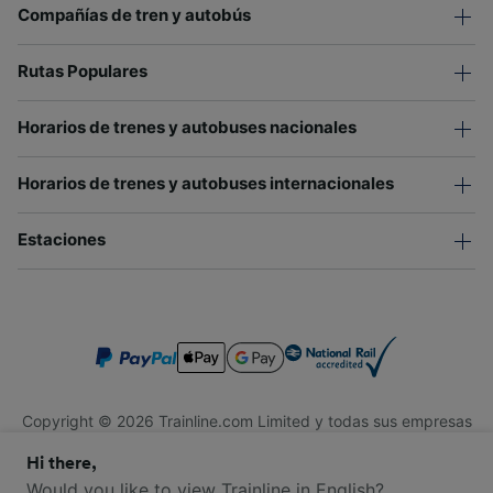
Compañías de tren y autobús
Rutas Populares
Horarios de trenes y autobuses nacionales
Horarios de trenes y autobuses internacionales
Estaciones
Copyright © 2026 Trainline.com Limited y todas sus empresas
afiliadas. Todos los derechos reservados.
Hi there,
Trainline.com Limited está registrada en Inglaterra y Gales.
Compañía No. 3846791. Dirección: 1 Stonecutter St, Londres
Would you like to view Trainline in English?