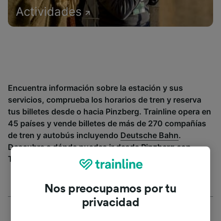
Actividades
Encuentra información sobre la estación y sus
servicios, comprueba los horarios de tren y reserva
tus billetes desde o hacia Pinzberg. Trainline opera en
45 países y vende billetes de más de 270 compañías
de tren y autobús incluyendo
Deutsche Bahn
.
Descubre a dónde puedes ir desde Pinzberg con
Trainline.
Nos preocupamos por tu
privacidad