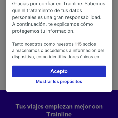
Gracias por confiar en Trainline. Sabemos
que el tratamiento de tus datos
Dirección
personales es una gran responsabilidad.
A continuación, te explicamos cómo
protegemos tu información.
Pinzberg - St 2243
91361 Pinzberg
Tanto nosotros como nuestros
115
socios
Deutschland
almacenamos o accedemos a información del
dispositivo, como identificadores únicos en
las cookies para tratar datos personales.
Puedes aceptar o administrar tus preferencias
Acepto
haciendo clic abajo, incluido el derecho de
Mostrar los propósitos
oposición en función de tu interés legítimo o,
en cualquier momento, a través de la página
de la política de privacidad. Tus preferencias
se notificarán a nuestros socios y no
Tus viajes empiezan mejor con
afectarán a los datos de navegación. Tus
datos no se utilizarán con fines de rastreo si
Trainline