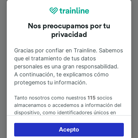
Rutas más populares desde Pian del
Mugnone
Nos preocupamos por tu
privacidad
Duración
Gracias por confiar en Trainline. Sabemos
A Florencia
9min
que el tratamiento de tus datos
personales es una gran responsabilidad.
A Firenze Santa Maria Novella
28min
A continuación, te explicamos cómo
protegemos tu información.
A Firenze Campo di Marte
9min
Tanto nosotros como nuestros
115
socios
almacenamos o accedemos a información del
A Borgo San Lorenzo
41min
dispositivo, como identificadores únicos en
las cookies para tratar datos personales.
Puedes aceptar o administrar tus preferencias
A Faenza
2h 34min
Acepto
haciendo clic abajo, incluido el derecho de