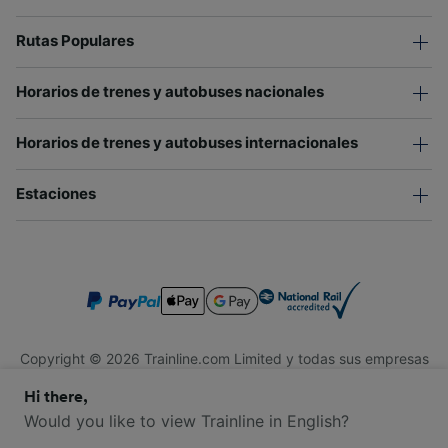
Rutas Populares
Horarios de trenes y autobuses nacionales
Horarios de trenes y autobuses internacionales
Estaciones
Copyright © 2026 Trainline.com Limited y todas sus empresas
afiliadas. Todos los derechos reservados.
Hi there,
Trainline.com Limited está registrada en Inglaterra y Gales.
Compañía No. 3846791. Dirección: 1 Stonecutter St, Londres
Would you like to view Trainline in English?
EC4A 4AH, Reino Unido. Número de IVA: 791 7261 06.