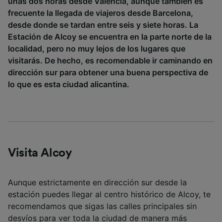
unas dos horas desde Valencia, aunque también es
publicidad y contenido, investigación de
frecuente la llegada de viajeros desde Barcelona,
audiencia y desarrollo de servicios.
desde donde se tardan entre seis y siete horas. La
Estación de Alcoy se encuentra en la parte norte de la
Lista de asociados (proveedores)
localidad, pero no muy lejos de los lugares que
visitarás. De hecho, es recomendable ir caminando en
dirección sur para obtener una buena perspectiva de
lo que es esta ciudad alicantina.
Visita Alcoy
Aunque estrictamente en dirección sur desde la
estación puedes llegar al centro histórico de Alcoy, te
recomendamos que sigas las calles principales sin
desvíos para ver toda la ciudad de manera más