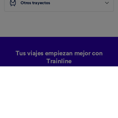
Otros trayectos
Tus viajes empiezan mejor con
Trainline
Ayudamos a nuestros clientes a hacer más de 172 000
viajes cada día alrededor de Europa.