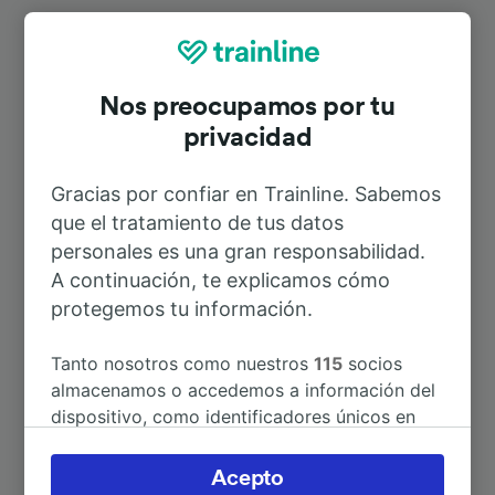
Rutas más populares desde
Pechbrunn
Nos preocupamos por tu
privacidad
Duración
Gracias por confiar en Trainline. Sabemos
que el tratamiento de tus datos
A Berlin Hbf
5h 8min
personales es una gran responsabilidad.
A continuación, te explicamos cómo
A Múnich Hbf
3h 51min
protegemos tu información.
A Plattling
2h 10min
Tanto nosotros como nuestros
115
socios
almacenamos o accedemos a información del
dispositivo, como identificadores únicos en
A Regensburg Hbf
2h 10min
las cookies para tratar datos personales.
Puedes aceptar o administrar tus preferencias
Acepto
A Weiden (Oberpf)
8min