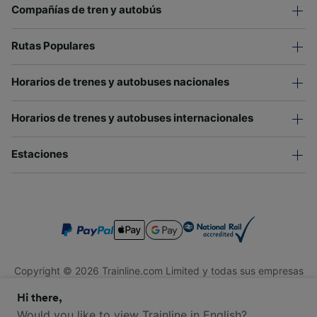
Compañías de tren y autobús
Rutas Populares
Horarios de trenes y autobuses nacionales
Horarios de trenes y autobuses internacionales
Estaciones
Copyright © 2026 Trainline.com Limited y todas sus empresas
afiliadas. Todos los derechos reservados.
Hi there,
Trainline.com Limited está registrada en Inglaterra y Gales.
Compañía No. 3846791. Dirección: 1 Stonecutter St, Londres
Would you like to view Trainline in English?