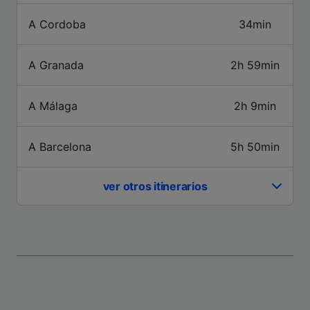
publicidad y contenido, investigación de
audiencia y desarrollo de servicios.
A Cordoba
34min
Lista de asociados (proveedores)
A Granada
2h 59min
A Málaga
2h 9min
A Barcelona
5h 50min
ver otros itinerarios