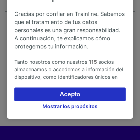
Gracias por confiar en Trainline. Sabemos
que el tratamiento de tus datos
personales es una gran responsabilidad.
A continuación, te explicamos cómo
protegemos tu información.
Dirección
Tanto nosotros como nuestros
115
socios
84047 Paestum
almacenamos o accedemos a información del
Italy
dispositivo, como identificadores únicos en
las cookies para tratar datos personales.
Puedes aceptar o administrar tus preferencias
Acepto
haciendo clic abajo, incluido el derecho de
Mostrar los propósitos
oposición en función de tu interés legítimo o,
en cualquier momento, a través de la página
de la política de privacidad. Tus preferencias
se notificarán a nuestros socios y no
afectarán a los datos de navegación. Tus