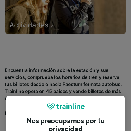
Actividades
Encuentra información sobre la estación y sus
servicios, comprueba los horarios de tren y reserva
tus billetes desde o hacia Paestum fermata autobus.
Trainline opera en 45 países y vende billetes de más
de 270 compañías de tren y autobús incluyendo
Trenitalia
y
Italo
entre otras. Descubre a dónde
puedes ir desde Paestum fermata autobus con
Trainline.
Nos preocupamos por tu
privacidad