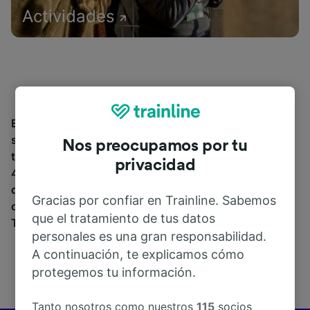
Actividades
Encuentra información sobre la estación y sus
servicios, comprueba los horarios de tren y reserva
Nos preocupamos por tu
tus billetes desde o hacia Ozegna. Trainline opera en
privacidad
45 países y vende billetes de más de 270 compañías
de tren y autobús incluyendo
Trenitalia
y
Italo
entre
Gracias por confiar en Trainline. Sabemos
otras. Descubre a dónde puedes ir desde Ozegna con
que el tratamiento de tus datos
Trainline.
personales es una gran responsabilidad.
A continuación, te explicamos cómo
protegemos tu información.
Tanto nosotros como nuestros
115
socios