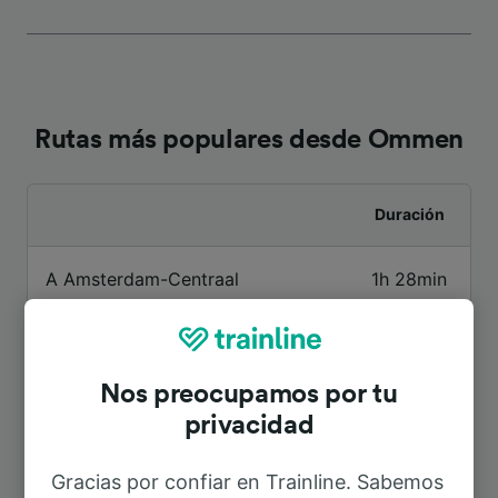
Rutas más populares desde Ommen
Duración
A Amsterdam-Centraal
1h 28min
A Aeropuerto de Amsterdam
1h 32min
Schiphol
Nos preocupamos por tu
privacidad
A Eindhoven
2h 11min
Gracias por confiar en Trainline. Sabemos
A Amsterdam
1h 28min