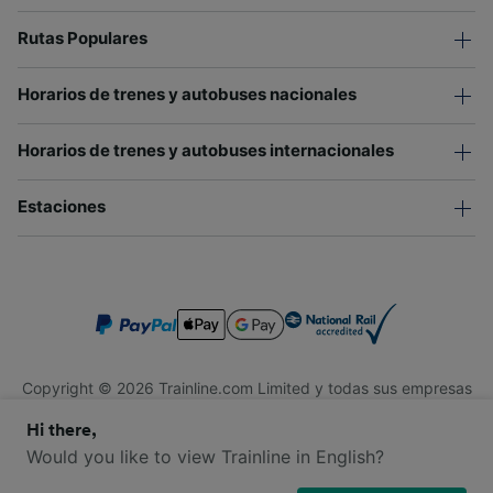
Rutas Populares
Horarios de trenes y autobuses nacionales
Horarios de trenes y autobuses internacionales
Estaciones
Copyright © 2026 Trainline.com Limited y todas sus empresas
afiliadas. Todos los derechos reservados.
Hi there,
Trainline.com Limited está registrada en Inglaterra y Gales.
Compañía No. 3846791. Dirección: 1 Stonecutter St, Londres
Would you like to view Trainline in English?
EC4A 4AH, Reino Unido. Número de IVA: 791 7261 06.