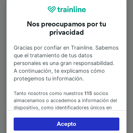
Rutas más populares desde Oberau
Nos preocupamos por tu
privacidad
Duración
Gracias por confiar en Trainline. Sabemos
A Múnich Hbf
1h 11min
que el tratamiento de tus datos
personales es una gran responsabilidad.
A Garmisch-Partenkirchen
7min
A continuación, te explicamos cómo
protegemos tu información.
A Innsbruck Hbf
1h 31min
Tanto nosotros como nuestros
115
socios
almacenamos o accedemos a información del
A Aeropuerto Múnich
2h 9min
dispositivo, como identificadores únicos en
las cookies para tratar datos personales.
A Múnich
1h 11min
Puedes aceptar o administrar tus preferencias
Acepto
haciendo clic abajo, incluido el derecho de