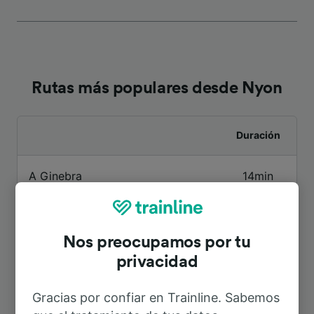
Rutas más populares desde Nyon
Duración
A Ginebra
14min
A Aeropuerto Ginebra
24min
Nos preocupamos por tu
A Lausanne
23min
privacidad
Gracias por confiar en Trainline. Sabemos
A Zúrich Central
2h 49min