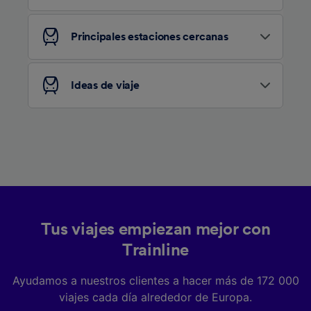
Tanto nosotros como nuestros asociados
tratamos los datos para proporcionar:
Principales estaciones cercanas
Utilizar datos de localización geográfica
precisa. Analizar activamente las
características del dispositivo para su
identificación. Almacenar la información en un
Ideas de viaje
dispositivo y/o acceder a ella. Publicidad y
contenido personalizados, medición de
publicidad y contenido, investigación de
audiencia y desarrollo de servicios.
Lista de asociados (proveedores)
Tus viajes empiezan mejor con
Trainline
Ayudamos a nuestros clientes a hacer más de 172 000
viajes cada día alrededor de Europa.