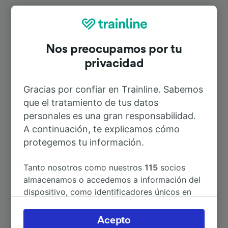
Rutas más populares desde
Neumühle (Elster)
Nos preocupamos por tu
privacidad
Duración
Gracias por confiar en Trainline. Sabemos
que el tratamiento de tus datos
A Frankfurt (Main) Hbf
4h 15min
personales es una gran responsabilidad.
A continuación, te explicamos cómo
A Gera Hbf
26min
protegemos tu información.
A Gera Süd
23min
Tanto nosotros como nuestros
115
socios
almacenamos o accedemos a información del
dispositivo, como identificadores únicos en
A Greiz
6min
las cookies para tratar datos personales.
Puedes aceptar o administrar tus preferencias
Acepto
A Berga (Elster)
5min