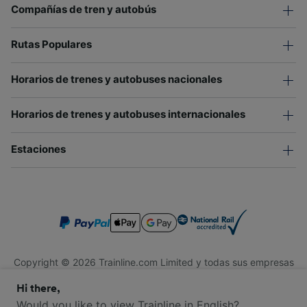
Compañías de tren y autobús
Rutas Populares
Horarios de trenes y autobuses nacionales
Horarios de trenes y autobuses internacionales
Estaciones
Copyright © 2026 Trainline.com Limited y todas sus empresas
afiliadas. Todos los derechos reservados.
Hi there,
Trainline.com Limited está registrada en Inglaterra y Gales.
Compañía No. 3846791. Dirección: 1 Stonecutter St, Londres
Would you like to view Trainline in English?