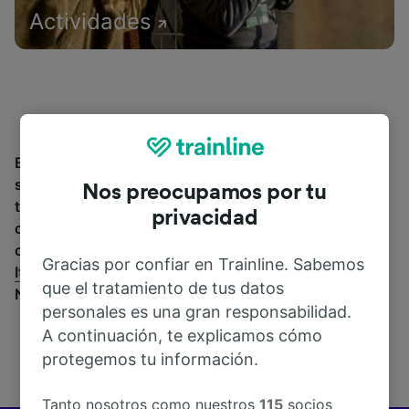
Actividades
Encuentra información sobre la estación y sus
servicios, comprueba los horarios de tren y reserva
Nos preocupamos por tu
tus billetes desde o hacia Napoli Marittima. Trainline
privacidad
opera en 45 países y vende billetes de más de 270
compañías de tren y autobús incluyendo
Trenitalia
y
Gracias por confiar en Trainline. Sabemos
Italo
entre otras. Descubre a dónde puedes ir desde
que el tratamiento de tus datos
Napoli Marittima con Trainline.
personales es una gran responsabilidad.
A continuación, te explicamos cómo
protegemos tu información.
Tanto nosotros como nuestros
115
socios