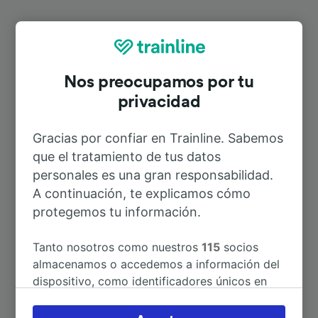
Rutas más populares desde Musiano
Pian di Macina
Nos preocupamos por tu
privacidad
Duración
Gracias por confiar en Trainline. Sabemos
que el tratamiento de tus datos
A Bologna Centrale
18min
personales es una gran responsabilidad.
A continuación, te explicamos cómo
protegemos tu información.
A Prato Centrale
50min
Tanto nosotros como nuestros
115
socios
A Bolonia
7min
almacenamos o accedemos a información del
dispositivo, como identificadores únicos en
A Bologna Borgo Panigale
8h 23min
las cookies para tratar datos personales.
Puedes aceptar o administrar tus preferencias