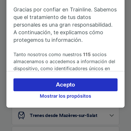
Gracias por confiar en Trainline. Sabemos
A Boussens
que el tratamiento de tus datos
9min
personales es una gran responsabilidad.
A continuación, te explicamos cómo
A Aviñón
5h 0min
protegemos tu información.
Tanto nosotros como nuestros
115
socios
almacenamos o accedemos a información del
dispositivo, como identificadores únicos en
las cookies para tratar datos personales.
Puedes aceptar o administrar tus preferencias
Acepto
haciendo clic abajo, incluido el derecho de
¿Estás buscando más ideas?
Mostrar los propósitos
oposición en función de tu interés legítimo o,
en cualquier momento, a través de la página
de la política de privacidad. Tus preferencias
Trenes desde Mazères-sur-Salat
se notificarán a nuestros socios y no
afectarán a los datos de navegación. Tus