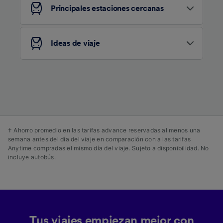
datos no se utilizarán con fines de rastreo si
Principales estaciones cercanas
no nos has dado consentimiento para ello.
Tanto nosotros como nuestros asociados
Ideas de viaje
tratamos los datos para proporcionar:
Utilizar datos de localización geográfica
precisa. Analizar activamente las
características del dispositivo para su
identificación. Almacenar la información en un
dispositivo y/o acceder a ella. Publicidad y
contenido personalizados, medición de
publicidad y contenido, investigación de
audiencia y desarrollo de servicios.
† Ahorro promedio en las tarifas advance reservadas al menos una
semana antes del día del viaje en comparación con a las tarifas
Lista de asociados (proveedores)
Anytime compradas el mismo día del viaje. Sujeto a disponibilidad. No
incluye autobús.
Tus viajes empiezan mejor con