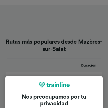
Rutas más populares desde Mazères-
sur-Salat
Duración
A St-Gaudens
37min
A Tolosa (Francia)
59min
Nos preocupamos por tu
privacidad
A Toulouse Matabiau
59min