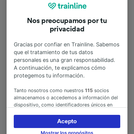
Rutas más populares desde Mascali
Nos preocupamos por tu
Duración
privacidad
A Catania
27min
Gracias por confiar en Trainline. Sabemos
que el tratamiento de tus datos
personales es una gran responsabilidad.
A Taormina-Giardini
14min
A continuación, te explicamos cómo
protegemos tu información.
A Siracusa
1h 50min
Tanto nosotros como nuestros
115
socios
A Messina Centrale
1h 1min
almacenamos o accedemos a información del
dispositivo, como identificadores únicos en
las cookies para tratar datos personales.
A Catania Centrale
27min
Puedes aceptar o administrar tus preferencias
Acepto
haciendo clic abajo, incluido el derecho de
A Palermo
4h 23min
Mostrar los propósitos
oposición en función de tu interés legítimo o,