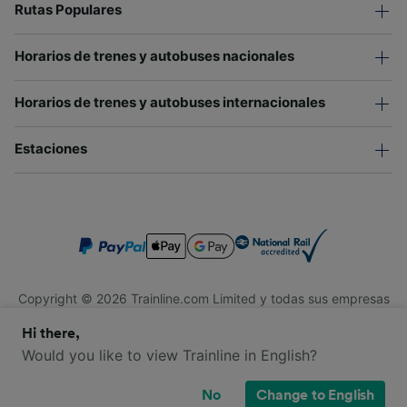
Rutas Populares
Horarios de trenes y autobuses nacionales
Horarios de trenes y autobuses internacionales
Estaciones
Copyright © 2026 Trainline.com Limited y todas sus empresas
afiliadas. Todos los derechos reservados.
Hi there,
Trainline.com Limited está registrada en Inglaterra y Gales.
Compañía No. 3846791. Dirección: 1 Stonecutter St, Londres
Would you like to view Trainline in English?
EC4A 4AH, Reino Unido. Número de IVA: 791 7261 06.
No
Change to English