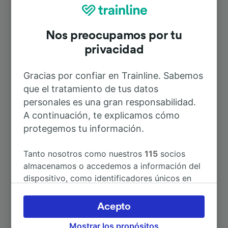
Rutas más populares desde Malnate
Nos preocupamos por tu
Duración
privacidad
A Milano Nord Cadorna
47min
Gracias por confiar en Trainline. Sabemos
que el tratamiento de tus datos
personales es una gran responsabilidad.
A Varese Nord
5min
A continuación, te explicamos cómo
protegemos tu información.
A Milán
59min
Tanto nosotros como nuestros
115
socios
A Turín
2h 12min
almacenamos o accedemos a información del
dispositivo, como identificadores únicos en
las cookies para tratar datos personales.
A Aeropuerto de Milán-Malpensa
56min
Puedes aceptar o administrar tus preferencias
Acepto
haciendo clic abajo, incluido el derecho de
A Milán Central
1h 11min
Mostrar los propósitos
oposición en función de tu interés legítimo o,