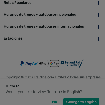
Rutas Populares
Horarios de trenes y autobuses nacionales
Horarios de trenes y autobuses internacionales
Estaciones
Copyright © 2026 Trainline.com Limited y todas sus empresas
afiliadas. Todos los derechos reservados.
Hi there,
Trainline.com Limited está registrada en Inglaterra y Gales.
Compañía No. 3846791. Dirección: 1 Stonecutter St, Londres
Would you like to view Trainline in English?
EC4A 4AH, Reino Unido. Número de IVA: 791 7261 06.
No
Change to English