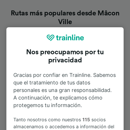
Rutas más populares desde Mâcon
Ville
Duración
Nos preocupamos por tu
A Lyon Part-Dieu
36min
privacidad
Gracias por confiar en Trainline. Sabemos
A Mâcon—Loché TGV
46min
que el tratamiento de tus datos
personales es una gran responsabilidad.
A Lyon Perrache
48min
A continuación, te explicamos cómo
protegemos tu información.
A Paris Bercy Bourgogne-Pays
4h 22min
d’Auvergne
Tanto nosotros como nuestros
115
socios
almacenamos o accedemos a información del