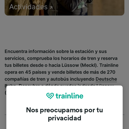
Actividades
Encuentra información sobre la estación y sus
servicios, comprueba los horarios de tren y reserva
tus billetes desde o hacia Lüssow (Meckl). Trainline
opera en 45 países y vende billetes de más de 270
compañías de tren y autobús incluyendo
Deutsche
Bahn
. Descubre a dónde puedes ir desde Lüssow
(Meckl) con Trainline.
Nos preocupamos por tu
privacidad