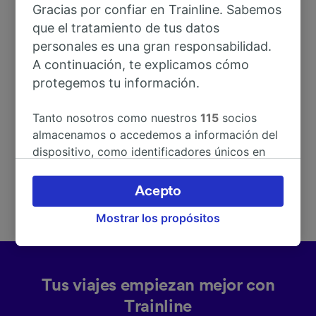
Gracias por confiar en Trainline. Sabemos
que el tratamiento de tus datos
Dirección
personales es una gran responsabilidad.
A continuación, te explicamos cómo
protegemos tu información.
L 142 Schwaaner Straße
18276 Lüssow
Tanto nosotros como nuestros
115
socios
Deutschland
almacenamos o accedemos a información del
dispositivo, como identificadores únicos en
las cookies para tratar datos personales.
Puedes aceptar o administrar tus preferencias
Acepto
haciendo clic abajo, incluido el derecho de
Mostrar los propósitos
oposición en función de tu interés legítimo o,
en cualquier momento, a través de la página
de la política de privacidad. Tus preferencias
se notificarán a nuestros socios y no
Tus viajes empiezan mejor con
afectarán a los datos de navegación. Tus
datos no se utilizarán con fines de rastreo si
Trainline