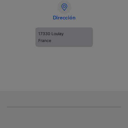
Dirección
17330 Loulay
France