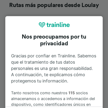
Rutas más populares desde Loulay
Duración
A Saintes
31min
Nos preocupamos por tu
privacidad
A Fors
25min
Gracias por confiar en Trainline. Sabemos
que el tratamiento de tus datos
A Surgères
1h 13min
personales es una gran responsabilidad.
A continuación, te explicamos cómo
A Burdeos
2h 37min
protegemos tu información.
A La Rochelle
1h 37min
Tanto nosotros como nuestros
115
socios
almacenamos o accedemos a información del
dispositivo, como identificadores únicos en
A Aeropuerto de Paris Charles de