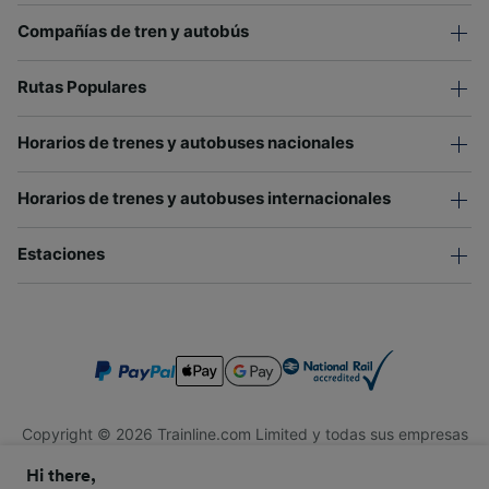
Compañías de tren y autobús
Rutas Populares
Horarios de trenes y autobuses nacionales
Horarios de trenes y autobuses internacionales
Estaciones
Copyright © 2026 Trainline.com Limited y todas sus empresas
afiliadas. Todos los derechos reservados.
Hi there,
Trainline.com Limited está registrada en Inglaterra y Gales.