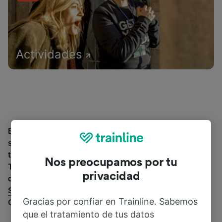
Actividades
Encuentra información sobre la estación y sus
servicios, comprueba los horarios de tren y reserva
tus billetes desde o hacia Livernon Gendarmerie.
Nos preocupamos por tu
Trainline opera en 45 países y vende billetes de más
privacidad
de 270 compañías de tren y autobús incluyendo
SNCF
. Descubre a dónde puedes ir desde Livernon
Gracias por confiar en Trainline. Sabemos
Gendarmerie con Trainline.
que el tratamiento de tus datos