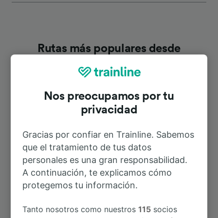
Rutas más populares desde
Lamonzie-St-Martin
Nos preocupamos por tu
Duración
privacidad
A Bergerac
7min
Gracias por confiar en Trainline. Sabemos
que el tratamiento de tus datos
A Burdeos
1h 10min
personales es una gran responsabilidad.
A continuación, te explicamos cómo
A Périgueux
2h 10min
protegemos tu información.
Tanto nosotros como nuestros
115
socios
A Gardonne
3min