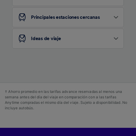
contenido personalizados, medición de
publicidad y contenido, investigación de
audiencia y desarrollo de servicios.
Principales estaciones cercanas
Lista de asociados (proveedores)
Ideas de viaje
† Ahorro promedio en las tarifas advance reservadas al menos una
semana antes del día del viaje en comparación con a las tarifas
Anytime compradas el mismo día del viaje. Sujeto a disponibilidad. No
incluye autobús.