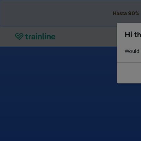
Hasta 90% 
Hi th
Would y