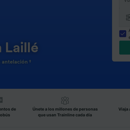
Vu
 Laillé
 antelación †
entos de
Únete a los millones de personas
Viaja 
tobús
que usan Trainline cada día