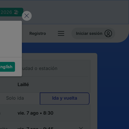
2026 🏖️
reservas
Registro
Iniciar sesión
nglish
Solo ida
Ida y vuelta
a