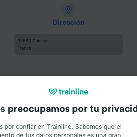
Dirección
35580 Guichen
France
s preocupamos por tu privaci
s por confiar en Trainline. Sabemos que el
iento de tus datos personales es una gran