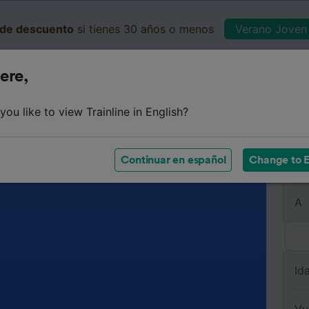
de descuento
si tienes 30 años o menos
Verano Joven 
ere,
Business
Cesta
Mis 
ou like to view Trainline in English?
Continuar en español
Change to E
De
A
Id