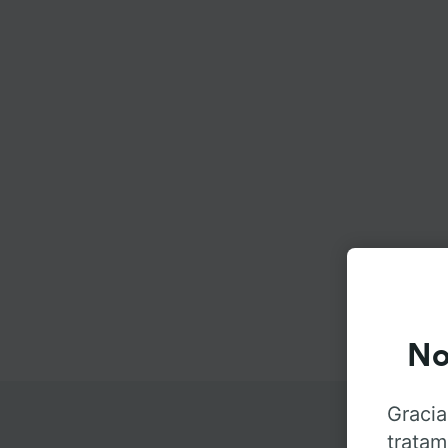
No
Gracia
tratam