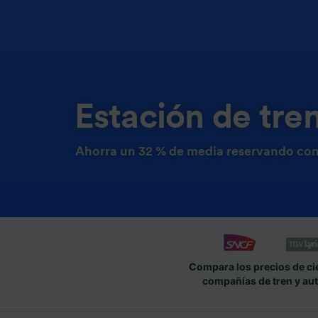
Estación de tren
Ahorra un 32 % de media reservando con
Compara los precios de ci
compañías de tren y au