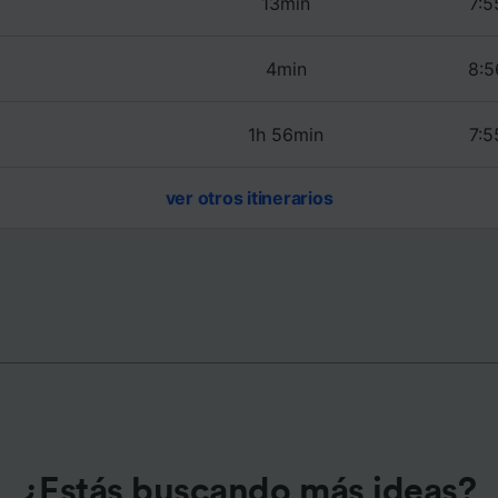
13min
7:5
e asociados (proveedores)
4min
8:5
1h 56min
7:5
ver otros itinerarios
¿Estás buscando más ideas?