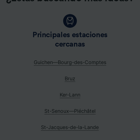
Principales estaciones
cercanas
Guichen—Bourg-des-Comptes
Bruz
Ker-Lann
St-Senoux—Pléchâtel
St-Jacques-de-la-Lande