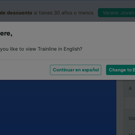
de descuento
si tienes 30 años o menos
Verano Joven 
ere,
Business
Cesta
Mis 
ou like to view Trainline in English?
Continuar en español
Change to E
De
A
Id