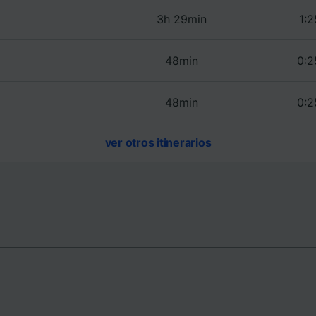
e asociados (proveedores)
3h 29min
1:2
48min
0:2
48min
0:2
ver otros itinerarios