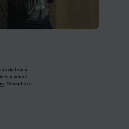
ios de tren y
aíses y vende
hn
. Descubre a