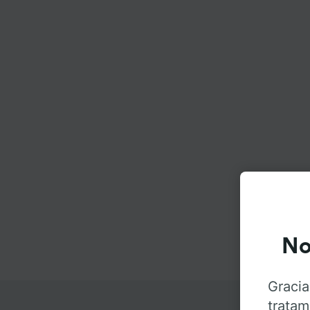
No
Gracia
tratam