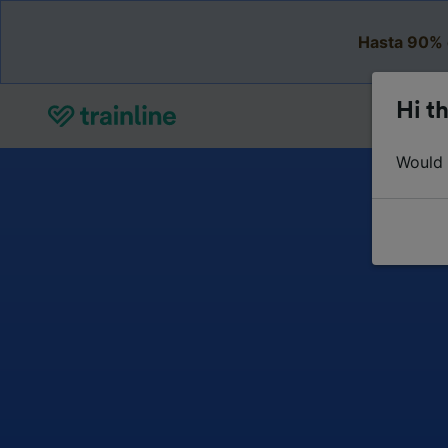
Hasta 90% 
Hi th
Would y