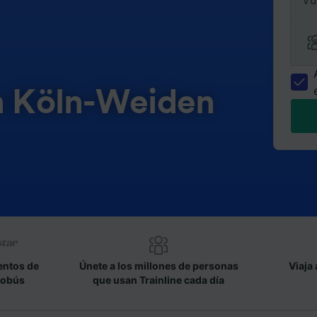
Vu
en Köln-Weiden
entos de
Únete a los millones de personas
Viaja 
tobús
que usan Trainline cada día