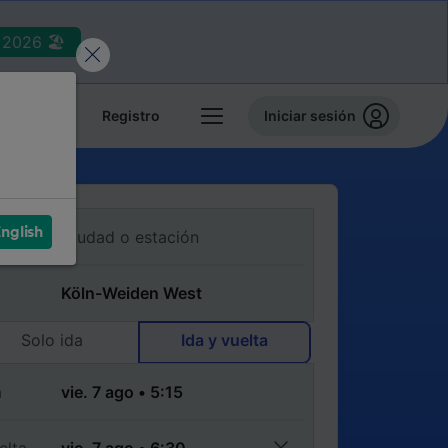
2026 🏖️
reservas
Registro
Iniciar sesión
nglish
Solo ida
Ida y vuelta
a