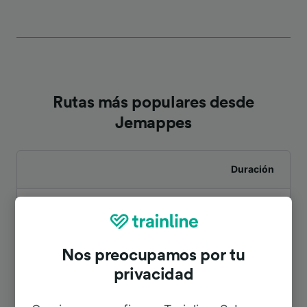
Rutas más populares desde
Jemappes
Duración
A Aeropuerto Bruselas Zaventem
1h 27min
A Mons
5min
Nos preocupamos por tu
privacidad
A Bruselas Midi
1h 1min