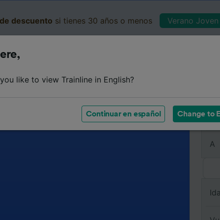
de descuento
si tienes 30 años o menos
Verano Joven 
ere,
Business
Cesta
Mis 
ou like to view Trainline in English?
Continuar en español
Change to E
De
A
Id