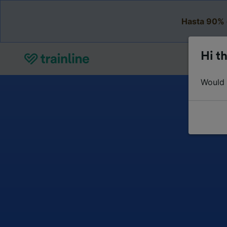
Hasta 90% 
Hi th
Would y