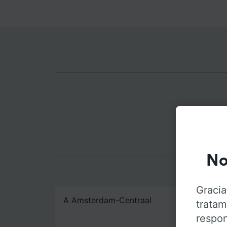
Rutas
No
Gracia
A Amsterdam-Centraal
tratam
respon