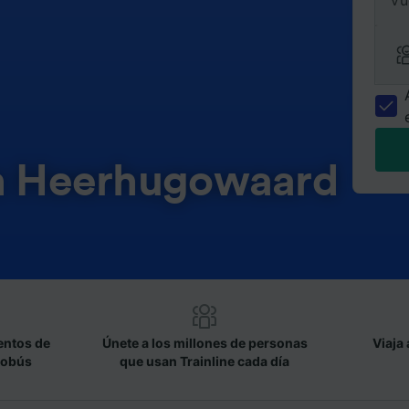
Vu
en Heerhugowaard
entos de
Únete a los millones de personas
Viaja 
tobús
que usan Trainline cada día