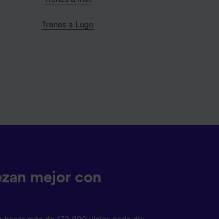
Trenes a Lugo
ezan mejor con
a hacer más de 172 000 viajes cada día