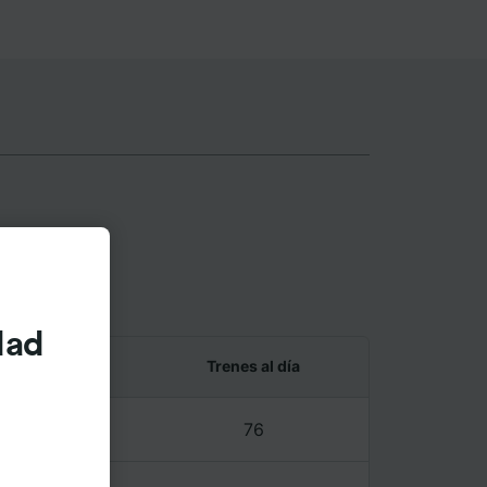
owaard
dad
 y último tren
Trenes al día
1 – 23:39
76