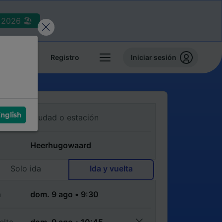
2026 🏖️
reservas
Registro
Iniciar sesión
nglish
Solo ida
Ida y vuelta
a