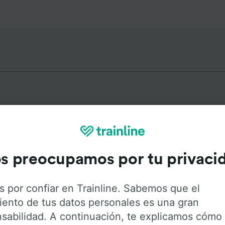
 más populares desde Heerhug
s preocupamos por tu privaci
Duración
Primer
s por confiar en Trainline. Sabemos que el
47min
0:2
iento de tus datos personales es una gran
sabilidad. A continuación, te explicamos cómo