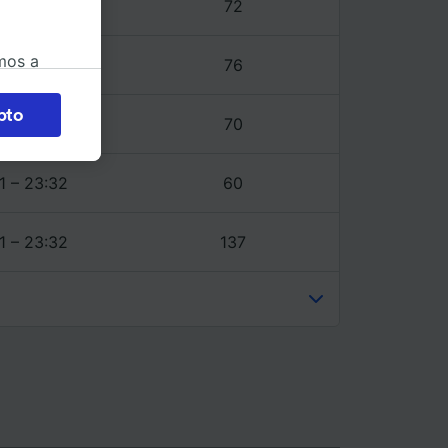
1 – 23:32
72
mos a
1 – 23:39
76
okies
pto
1 – 23:32
70
 en
 la
 a
1 – 23:32
60
os no se
ara ello.
1 – 23:32
137
ente las
tenido
 de