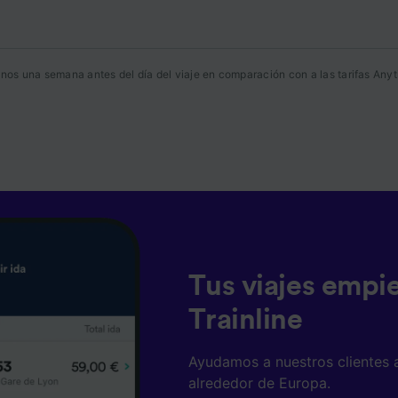
osotros como nuestros asociados tratamos los datos para
ionar:
 datos de localización geográfica precisa. Analizar activam
nos una semana antes del día del viaje en comparación con a las tarifas Anyt
ísticas del dispositivo para su identificación. Almacenar la
ión en un dispositivo y/o acceder a ella. Publicidad y con
lizados, medición de publicidad y contenido, investigación
a y desarrollo de servicios.
e asociados (proveedores)
Tus viajes empi
Trainline
Ayudamos a nuestros clientes 
alrededor de Europa.