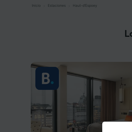
Inicio
Estaciones
Haut-d’Espoey
L