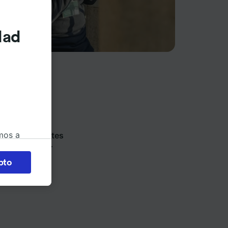
dad
ios de tren y
mos a
 y vende billetes
okies
nde puedes ir
pto
 en
 la
 a
os no se
ara ello.