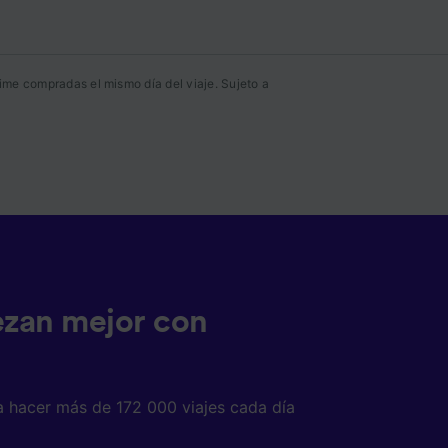
ente las
ime compradas el mismo día del viaje. Sujeto a
tenido
 de
ezan mejor con
a hacer más de 172 000 viajes cada día