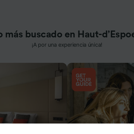
o más buscado en Haut-d’Espo
¡A por una experiencia única!