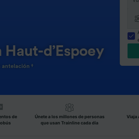
Vu
n Haut-d’Espoey
 antelación †
entos de
Únete a los millones de personas
Viaja 
tobús
que usan Trainline cada día