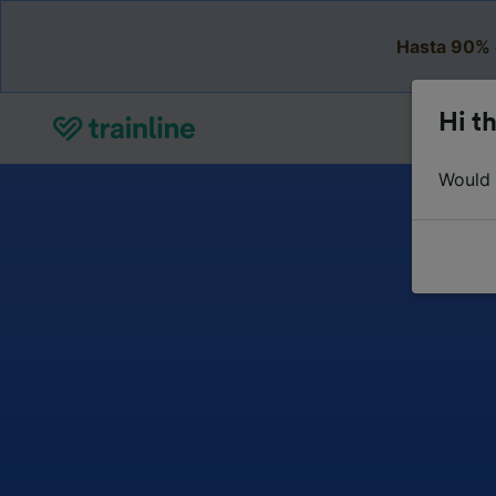
Hasta 90% 
Hi th
Would y