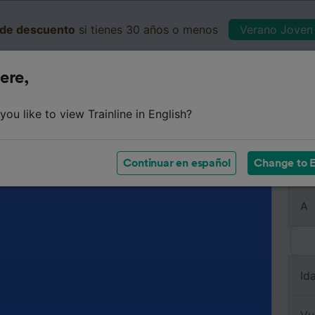
de descuento
si tienes 30 años o menos
Verano Joven 
ere,
Business
Cesta
Mis 
ou like to view Trainline in English?
Continuar en español
Change to E
De
A
Id