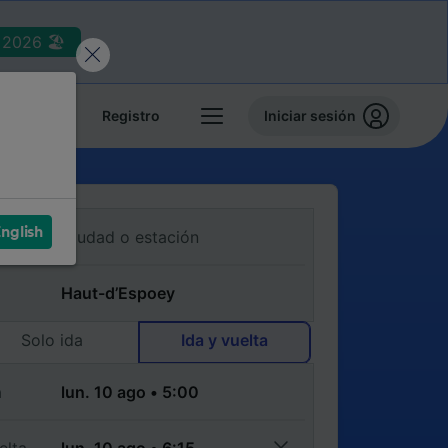
2026 🏖️
reservas
Registro
Iniciar sesión
nglish
Solo ida
Ida y vuelta
a