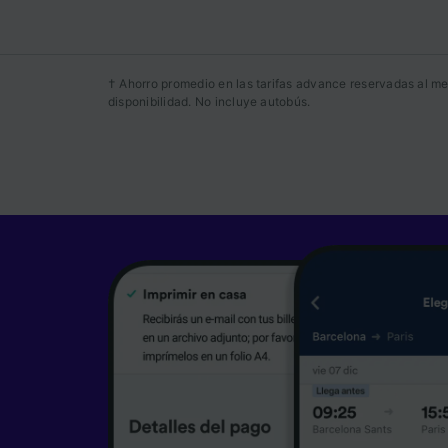
Tanto n
proporc
Utilizar
† Ahorro promedio en las tarifas advance reservadas al me
caracter
disponibilidad. No incluye autobús.
informac
persona
audienci
Lista d