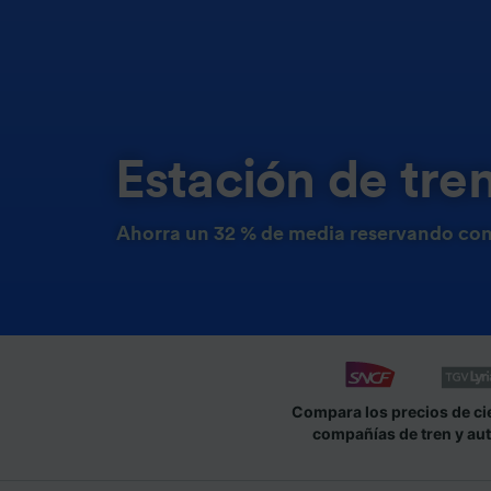
Estación de tre
Ahorra un 32 % de media reservando con
Compara los precios de ci
compañías de tren y au