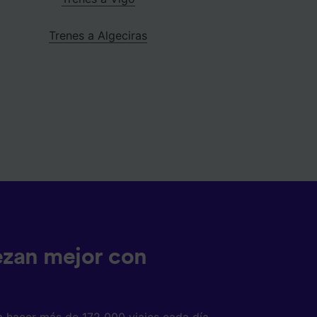
Trenes a Algeciras
ezan mejor con
a hacer más de 172 000 viajes cada día