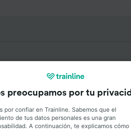
as más populares desde Harder
s preocupamos por tu privaci
Duración
Primer
s por confiar en Trainline. Sabemos que el
1h 8min
0:2
iento de tus datos personales es una gran
sabilidad. A continuación, te explicamos cómo