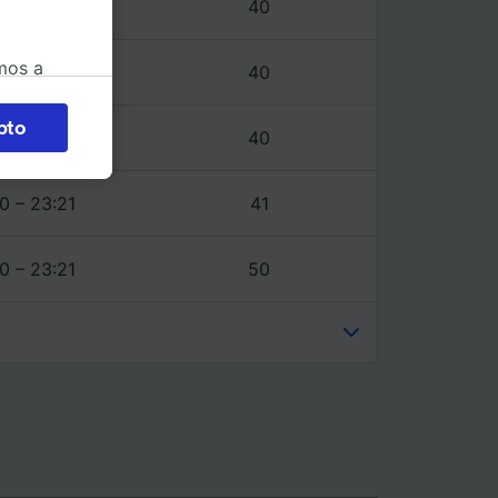
0 – 23:21
40
mos a
0 – 23:21
40
okies
pto
0 – 23:21
40
 en
 la
 a
0 – 23:21
41
os no se
ara ello.
0 – 23:21
50
ente las
tenido
 de