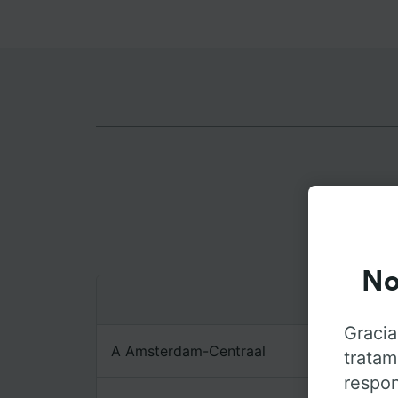
Rut
No
Gracia
A Amsterdam-Centraal
tratam
respon