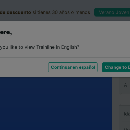
de descuento
si tienes 30 años o menos
Verano Joven 
ere,
Business
Cesta
Mis 
ou like to view Trainline in English?
Continuar en español
Change to E
De
A
Id