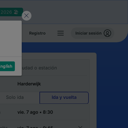
2026 🏖️
reservas
Registro
Iniciar sesión
nglish
Solo ida
Ida y vuelta
a