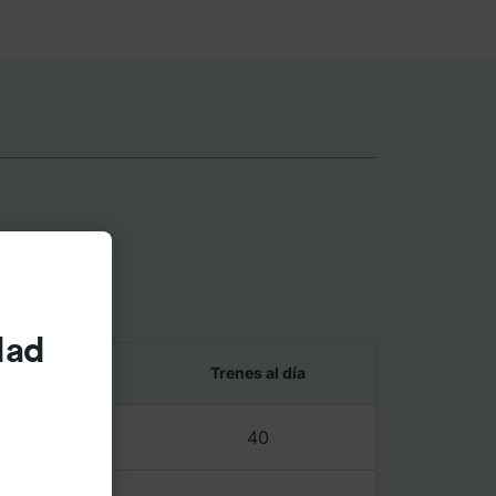
wijk
dad
 y último tren
Trenes al día
0 – 23:21
40