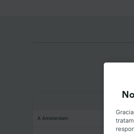
Ruta
No
Gracia
A Amsterdam
tratam
respon