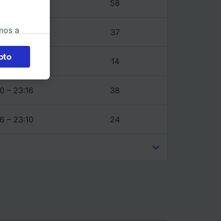
6 – 23:10
58
mos a
6 – 23:10
37
okies
pto
6 – 23:16
14
 en
 la
 a
0 – 23:16
38
os no se
ara ello.
6 – 23:10
24
ente las
tenido
 de