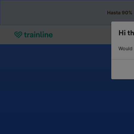
Hasta 90% 
Hi th
Would y