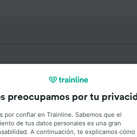
s más populares desde Harde
s preocupamos por tu privaci
Duración
Primer
s por confiar en Trainline. Sabemos que el
1h 42min
0:4
iento de tus datos personales es una gran
sabilidad. A continuación, te explicamos cómo