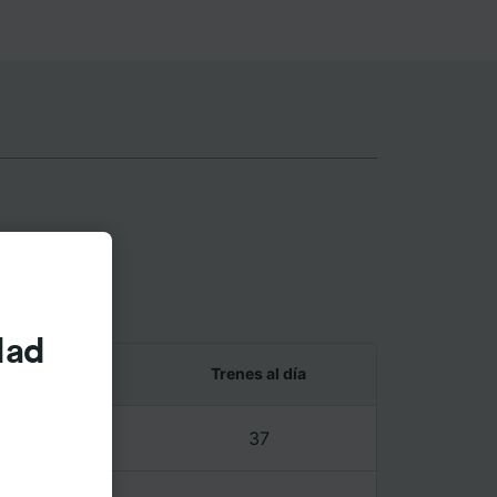
nberg
dad
 y último tren
Trenes al día
6 – 23:10
37