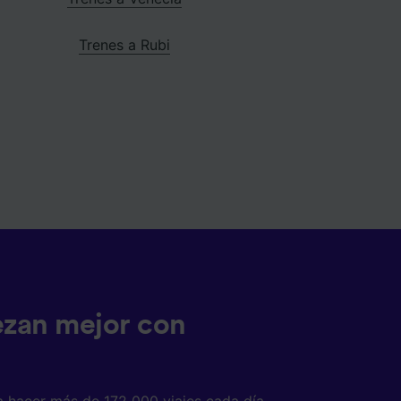
Trenes a Rubi
ezan mejor con
a hacer más de 172 000 viajes cada día