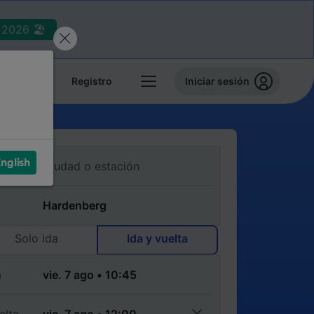
2026 🏖️
reservas
Registro
Iniciar sesión
nglish
Solo ida
Ida y vuelta
a