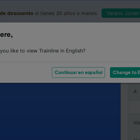
de descuento
si tienes 30 años o menos
Verano Joven 
ere,
Business
Cesta
Mis 
ou like to view Trainline in English?
Continuar en español
Change to E
De
A
Id