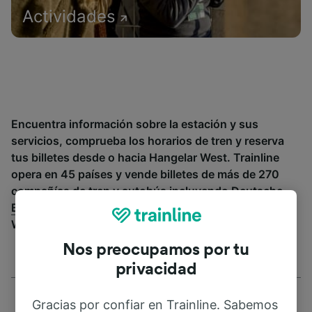
Actividades
Encuentra información sobre la estación y sus
servicios, comprueba los horarios de tren y reserva
tus billetes desde o hacia Hangelar West. Trainline
opera en 45 países y vende billetes de más de 270
compañías de tren y autobús incluyendo
Deutsche
Bahn
. Descubre a dónde puedes ir desde Hangelar
West con Trainline.
Nos preocupamos por tu
privacidad
Gracias por confiar en Trainline. Sabemos