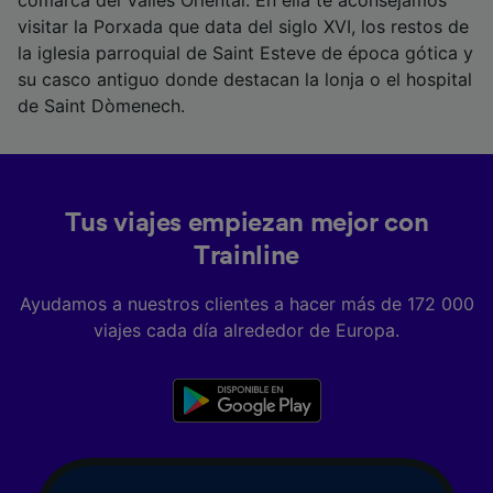
comarca del Vàlles Oriental. En ella te aconsejamos
precisa. Analizar activamente las
visitar la Porxada que data del siglo XVI, los restos de
características del dispositivo para su
la iglesia parroquial de Saint Esteve de época gótica y
identificación. Almacenar la información en un
dispositivo y/o acceder a ella. Publicidad y
su casco antiguo donde destacan la lonja o el hospital
contenido personalizados, medición de
de Saint Dòmenech.
publicidad y contenido, investigación de
audiencia y desarrollo de servicios.
Lista de asociados (proveedores)
Tus viajes empiezan mejor con
Trainline
Ayudamos a nuestros clientes a hacer más de 172 000
viajes cada día alrededor de Europa.