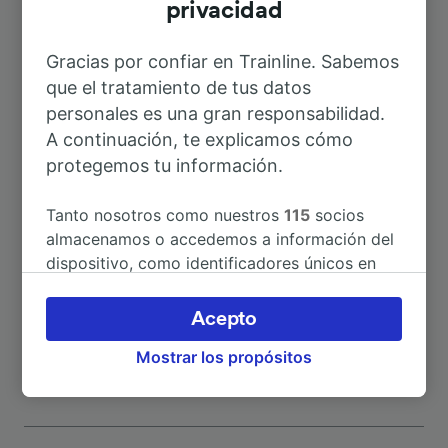
privacidad
Rutas más populares desde Ghedi
Gracias por confiar en Trainline. Sabemos
que el tratamiento de tus datos
Duración
personales es una gran responsabilidad.
A continuación, te explicamos cómo
A Brescia
23min
protegemos tu información.
A Malpensa Aeroporto T2
2h 42min
Tanto nosotros como nuestros
115
socios
almacenamos o accedemos a información del
dispositivo, como identificadores únicos en
A Milán
1h 31min
las cookies para tratar datos personales.
Puedes aceptar o administrar tus preferencias
Acepto
A Parma
1h 38min
haciendo clic abajo, incluido el derecho de
Mostrar los propósitos
oposición en función de tu interés legítimo o,
en cualquier momento, a través de la página
de la política de privacidad. Tus preferencias
se notificarán a nuestros socios y no