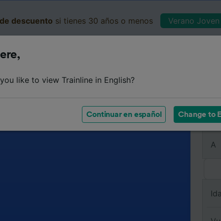
de descuento
si tienes 30 años o menos
Verano Joven 
ere,
Business
Cesta
Mis 
ou like to view Trainline in English?
Continuar en español
Change to E
De
A
Id