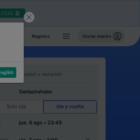
2026 🏖️
reservas
Registro
Iniciar sesión
nglish
Solo ida
Ida y vuelta
a