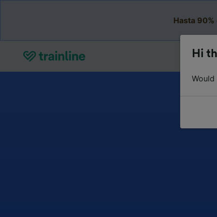
Hasta 90% 
Hi th
Would y