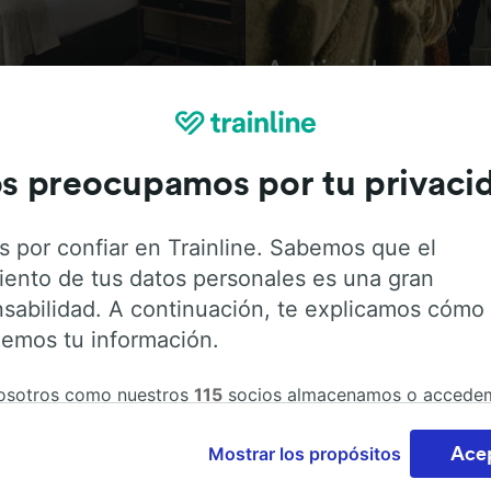
Actividades
s preocupamos por tu privaci
s por confiar en Trainline. Sabemos que el
ión sobre la estación y sus servicios, comprueba los horar
iento de tus datos personales es una gran
s desde o hacia Gerlachsheim. Trainline opera en 45 países 
sabilidad. A continuación, te explicamos cómo
ías de tren y autobús incluyendo
Deutsche Bahn
. Descub
emos tu información.
eim con Trainline.
osotros como nuestros
115
socios almacenamos o accede
ción del dispositivo, como identificadores únicos en las co
atar datos personales. Puedes aceptar o administrar tus
Mostrar los propósitos
Ace
cias haciendo clic abajo, incluido el derecho de oposición