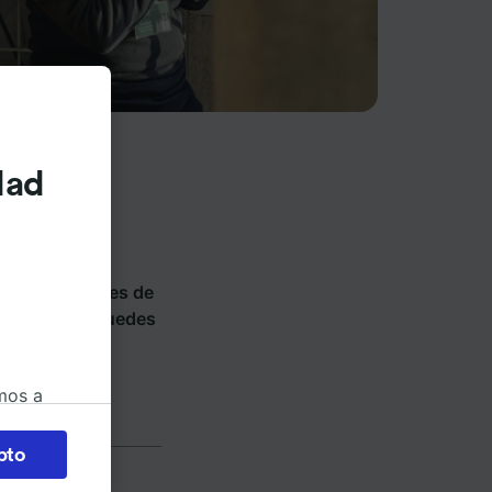
dad
ios de tren y
y vende billetes de
re a dónde puedes
mos a
okies
pto
 en