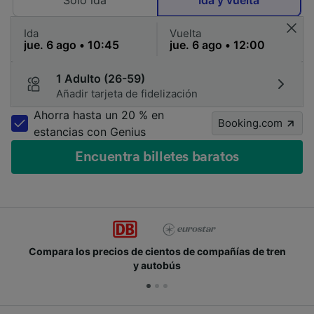
Solo ida
Ida y vuelta
Ida
Vuelta
1 Adulto (26-59)
Añadir tarjeta de fidelización
Ahorra hasta un 20 % en
Booking.com
estancias con Genius
Encuentra billetes baratos
ren
Únete a los millones de personas que usan Trainli
cada día