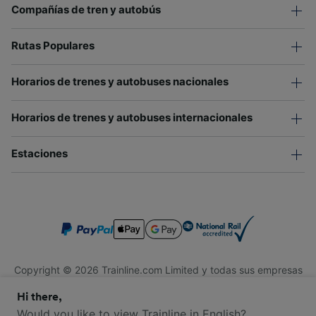
Compañías de tren y autobús
Rutas Populares
Horarios de trenes y autobuses nacionales
Horarios de trenes y autobuses internacionales
Estaciones
Copyright © 2026 Trainline.com Limited y todas sus empresas
afiliadas. Todos los derechos reservados.
Hi there,
Trainline.com Limited está registrada en Inglaterra y Gales.
Compañía No. 3846791. Dirección: 1 Stonecutter St, Londres
Would you like to view Trainline in English?