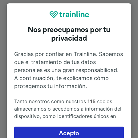
Rutas más populares desde
Frankenberg (Eder)
Nos preocupamos por tu
privacidad
Duración
Gracias por confiar en Trainline. Sabemos
A Frankfurt (Main) Hbf
1h 53min
que el tratamiento de tus datos
personales es una gran responsabilidad.
A Marburg (Lahn)
43min
A continuación, te explicamos cómo
protegemos tu información.
A Berlín
4h 51min
Tanto nosotros como nuestros
115
socios
almacenamos o accedemos a información del
A Frankfurt (M) Flughafen
2h 17min
dispositivo, como identificadores únicos en
Regionalbf
las cookies para tratar datos personales.
Puedes aceptar o administrar tus preferencias
Acepto
A Gießen
1h 6min