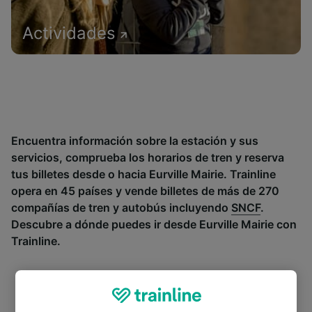
Actividades
Encuentra información sobre la estación y sus
servicios, comprueba los horarios de tren y reserva
tus billetes desde o hacia Eurville Mairie. Trainline
opera en 45 países y vende billetes de más de 270
compañías de tren y autobús incluyendo
SNCF
.
Descubre a dónde puedes ir desde Eurville Mairie con
Trainline.