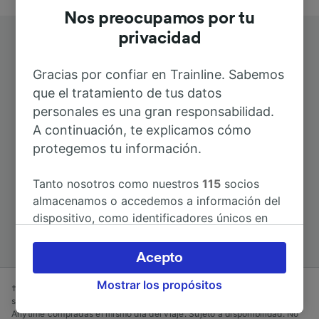
Nos preocupamos por tu
privacidad
Gracias por confiar en Trainline. Sabemos
que el tratamiento de tus datos
personales es una gran responsabilidad.
Rutas más populares desde Eurville
A continuación, te explicamos cómo
Mairie
protegemos tu información.
Tanto nosotros como nuestros
115
socios
Duración
almacenamos o accedemos a información del
dispositivo, como identificadores únicos en
A St-Dizier
17min
las cookies para tratar datos personales.
Puedes aceptar o administrar tus preferencias
Acepto
haciendo clic abajo, incluido el derecho de
Mostrar los propósitos
oposición en función de tu interés legítimo o,
† Ahorro promedio en las tarifas advance reservadas al menos una
semana antes del día del viaje en comparación con a las tarifas
en cualquier momento, a través de la página
Anytime compradas el mismo día del viaje. Sujeto a disponibilidad. No