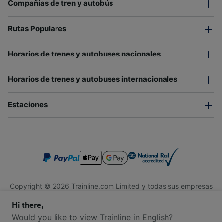
Compañías de tren y autobús
Rutas Populares
Horarios de trenes y autobuses nacionales
Horarios de trenes y autobuses internacionales
Estaciones
Copyright © 2026 Trainline.com Limited y todas sus empresas
afiliadas. Todos los derechos reservados.
Hi there,
Trainline.com Limited está registrada en Inglaterra y Gales.
Compañía No. 3846791. Dirección: 1 Stonecutter St, Londres
Would you like to view Trainline in English?