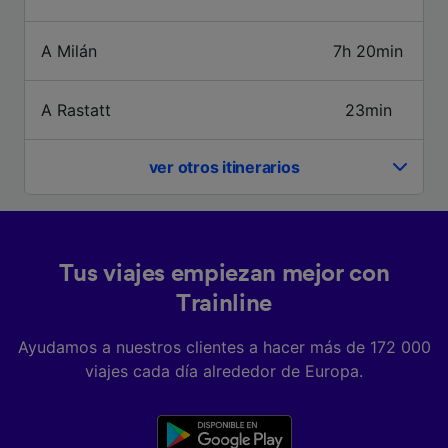
tratamos los datos para proporcionar:
Utilizar datos de localización geográfica
precisa. Analizar activamente las
A Milán
7h 20min
características del dispositivo para su
identificación. Almacenar la información en un
dispositivo y/o acceder a ella. Publicidad y
A Rastatt
23min
contenido personalizados, medición de
publicidad y contenido, investigación de
audiencia y desarrollo de servicios.
ver otros itinerarios
Lista de asociados (proveedores)
Tus viajes empiezan mejor con
Trainline
Ayudamos a nuestros clientes a hacer más de 172 000
viajes cada día alrededor de Europa.