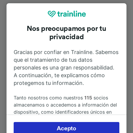
Rutas más populares desde
Ergoldsbach
Nos preocupamos por tu
privacidad
Duración
Gracias por confiar en Trainline. Sabemos
que el tratamiento de tus datos
A Landshut (Bay) Hbf
12min
personales es una gran responsabilidad.
A continuación, te explicamos cómo
A Múnich Hbf
59min
protegemos tu información.
A Múnich
59min
Tanto nosotros como nuestros
115
socios
almacenamos o accedemos a información del
dispositivo, como identificadores únicos en
A Aeropuerto Múnich
50min
las cookies para tratar datos personales.
Puedes aceptar o administrar tus preferencias
Acepto
A Berlín
4h 43min