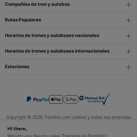
Compañías de tren y autobús
Rutas Populares
Horarios de trenes y autobuses nacionales
Horarios de trenes y autobuses internacionales
Estaciones
Copyright © 2026 Trainline.com Limited y todas sus empresas
afiliadas. Todos los derechos reservados.
Hi there,
Trainline.com Limited está registrada en Inglaterra y Gales.
Compañía No. 3846791. Dirección: 1 Stonecutter St, Londres
Would you like to view Trainline in English?