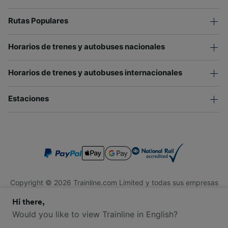
Rutas Populares
Horarios de trenes y autobuses nacionales
Horarios de trenes y autobuses internacionales
Estaciones
Copyright © 2026 Trainline.com Limited y todas sus empresas
afiliadas. Todos los derechos reservados.
Hi there,
Trainline.com Limited está registrada en Inglaterra y Gales.
Compañía No. 3846791. Dirección: 1 Stonecutter St, Londres
Would you like to view Trainline in English?
EC4A 4AH, Reino Unido. Número de IVA: 791 7261 06.